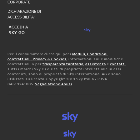
CORPORATE
DICHIARAZIONE DI
ACCESSIBILITA'
ACCEDI A
SKY GO
Per il consumatore clicca qui per i
Moduli, Condizioni
contrattuali, Privacy & Cookies
, informazioni sulle modifiche
contrattuali o per
trasparenza tariffaria
,
assistenza
e
contatti
.
Tutti i marchi Sky e i diritti di proprietà intellettuale in essi
contenuti, sono di proprietà di Sky international AG e sono
utilizzati su licenza. Copyright 2019 Sky Italia - P.IVA
04619241005.
Segnalazione Abusi