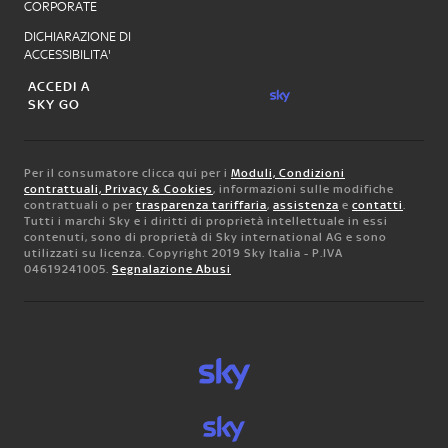
CORPORATE
DICHIARAZIONE DI
ACCESSIBILITA'
ACCEDI A
SKY GO
Per il consumatore clicca qui per i
Moduli, Condizioni
contrattuali, Privacy & Cookies
, informazioni sulle modifiche
contrattuali o per
trasparenza tariffaria
,
assistenza
e
contatti
.
Tutti i marchi Sky e i diritti di proprietà intellettuale in essi
contenuti, sono di proprietà di Sky international AG e sono
utilizzati su licenza. Copyright 2019 Sky Italia - P.IVA
04619241005.
Segnalazione Abusi