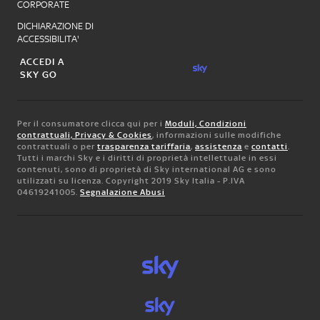
CORPORATE
DICHIARAZIONE DI
ACCESSIBILITA'
ACCEDI A
SKY GO
Per il consumatore clicca qui per i
Moduli, Condizioni
contrattuali, Privacy & Cookies
, informazioni sulle modifiche
contrattuali o per
trasparenza tariffaria
,
assistenza
e
contatti
.
Tutti i marchi Sky e i diritti di proprietà intellettuale in essi
contenuti, sono di proprietà di Sky international AG e sono
utilizzati su licenza. Copyright 2019 Sky Italia - P.IVA
04619241005.
Segnalazione Abusi