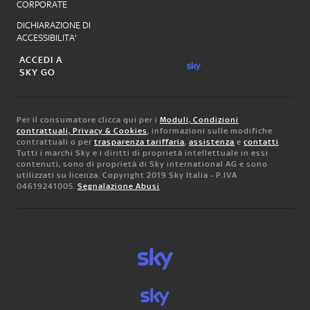
CORPORATE
DICHIARAZIONE DI
ACCESSIBILITA'
ACCEDI A
SKY GO
Per il consumatore clicca qui per i
Moduli, Condizioni
contrattuali, Privacy & Cookies
, informazioni sulle modifiche
contrattuali o per
trasparenza tariffaria
,
assistenza
e
contatti
.
Tutti i marchi Sky e i diritti di proprietà intellettuale in essi
contenuti, sono di proprietà di Sky international AG e sono
utilizzati su licenza. Copyright 2019 Sky Italia - P.IVA
04619241005.
Segnalazione Abusi