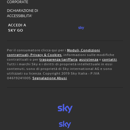
CORPORATE
DICHIARAZIONE DI
ACCESSIBILITA'
ACCEDI A
SKY GO
Per il consumatore clicca qui per i
Moduli, Condizioni
contrattuali, Privacy & Cookies
, informazioni sulle modifiche
contrattuali o per
trasparenza tariffaria
,
assistenza
e
contatti
.
Tutti i marchi Sky e i diritti di proprietà intellettuale in essi
contenuti, sono di proprietà di Sky international AG e sono
utilizzati su licenza. Copyright 2019 Sky Italia - P.IVA
04619241005.
Segnalazione Abusi