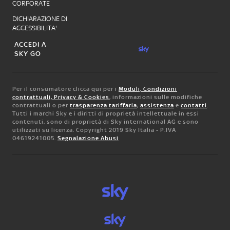
CORPORATE
DICHIARAZIONE DI
ACCESSIBILITA'
ACCEDI A
SKY GO
Per il consumatore clicca qui per i
Moduli, Condizioni
contrattuali, Privacy & Cookies
, informazioni sulle modifiche
contrattuali o per
trasparenza tariffaria
,
assistenza
e
contatti
.
Tutti i marchi Sky e i diritti di proprietà intellettuale in essi
contenuti, sono di proprietà di Sky international AG e sono
utilizzati su licenza. Copyright 2019 Sky Italia - P.IVA
04619241005.
Segnalazione Abusi