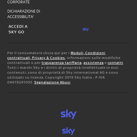
CORPORATE
DICHIARAZIONE DI
ACCESSIBILITA'
ACCEDI A
SKY GO
Per il consumatore clicca qui per i
Moduli, Condizioni
contrattuali, Privacy & Cookies
, informazioni sulle modifiche
contrattuali o per
trasparenza tariffaria
,
assistenza
e
contatti
.
Tutti i marchi Sky e i diritti di proprietà intellettuale in essi
contenuti, sono di proprietà di Sky international AG e sono
utilizzati su licenza. Copyright 2019 Sky Italia - P.IVA
04619241005.
Segnalazione Abusi