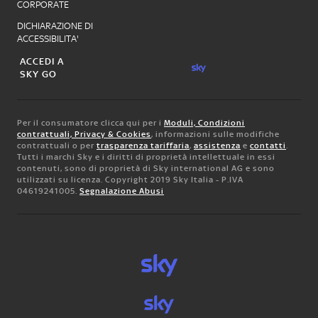
CORPORATE
DICHIARAZIONE DI
ACCESSIBILITA'
ACCEDI A
SKY GO
Per il consumatore clicca qui per i
Moduli, Condizioni
contrattuali, Privacy & Cookies
, informazioni sulle modifiche
contrattuali o per
trasparenza tariffaria
,
assistenza
e
contatti
.
Tutti i marchi Sky e i diritti di proprietà intellettuale in essi
contenuti, sono di proprietà di Sky international AG e sono
utilizzati su licenza. Copyright 2019 Sky Italia - P.IVA
04619241005.
Segnalazione Abusi