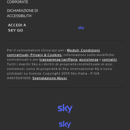
CORPORATE
DICHIARAZIONE DI
ACCESSIBILITA'
ACCEDI A
SKY GO
Per il consumatore clicca qui per i
Moduli, Condizioni
contrattuali, Privacy & Cookies
, informazioni sulle modifiche
contrattuali o per
trasparenza tariffaria
,
assistenza
e
contatti
.
Tutti i marchi Sky e i diritti di proprietà intellettuale in essi
contenuti, sono di proprietà di Sky international AG e sono
utilizzati su licenza. Copyright 2019 Sky Italia - P.IVA
04619241005.
Segnalazione Abusi