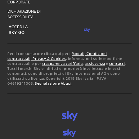
CORPORATE
DICHIARAZIONE DI
ACCESSIBILITA'
ACCEDI A
SKY GO
Per il consumatore clicca qui per i
Moduli, Condizioni
contrattuali, Privacy & Cookies
, informazioni sulle modifiche
contrattuali o per
trasparenza tariffaria
,
assistenza
e
contatti
.
Tutti i marchi Sky e i diritti di proprietà intellettuale in essi
contenuti, sono di proprietà di Sky international AG e sono
utilizzati su licenza. Copyright 2019 Sky Italia - P.IVA
04619241005.
Segnalazione Abusi