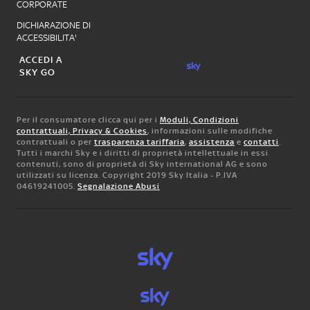
CORPORATE
DICHIARAZIONE DI
ACCESSIBILITA'
ACCEDI A
SKY GO
Per il consumatore clicca qui per i
Moduli, Condizioni
contrattuali, Privacy & Cookies
, informazioni sulle modifiche
contrattuali o per
trasparenza tariffaria
,
assistenza
e
contatti
.
Tutti i marchi Sky e i diritti di proprietà intellettuale in essi
contenuti, sono di proprietà di Sky international AG e sono
utilizzati su licenza. Copyright 2019 Sky Italia - P.IVA
04619241005.
Segnalazione Abusi