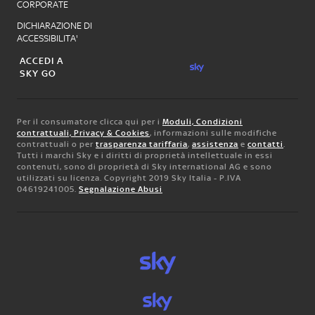
CORPORATE
DICHIARAZIONE DI
ACCESSIBILITA'
ACCEDI A
SKY GO
Per il consumatore clicca qui per i
Moduli, Condizioni
contrattuali, Privacy & Cookies
, informazioni sulle modifiche
contrattuali o per
trasparenza tariffaria
,
assistenza
e
contatti
.
Tutti i marchi Sky e i diritti di proprietà intellettuale in essi
contenuti, sono di proprietà di Sky international AG e sono
utilizzati su licenza. Copyright 2019 Sky Italia - P.IVA
04619241005.
Segnalazione Abusi