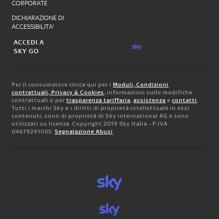
CORPORATE
DICHIARAZIONE DI
ACCESSIBILITA'
ACCEDI A
SKY GO
Per il consumatore clicca qui per i
Moduli, Condizioni
contrattuali, Privacy & Cookies
, informazioni sulle modifiche
contrattuali o per
trasparenza tariffaria
,
assistenza
e
contatti
.
Tutti i marchi Sky e i diritti di proprietà intellettuale in essi
contenuti, sono di proprietà di Sky international AG e sono
utilizzati su licenza. Copyright 2019 Sky Italia - P.IVA
04619241005.
Segnalazione Abusi