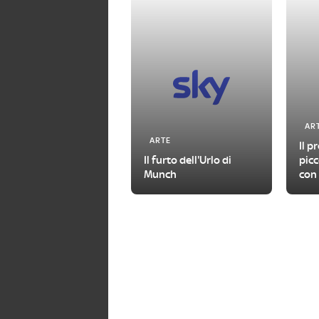
AR
ARTE
Il p
Il furto dell'Urlo di
picc
Munch
con 
con