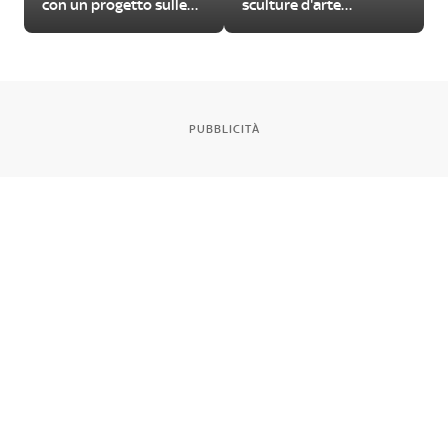
con un progetto sulle
sculture d'arte
urgenze del nostro
contemporanea
tempo
PUBBLICITÀ