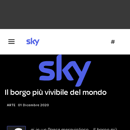
Danza e teatro
Fotografia
Letteratura
Architettura
Il borgo più vivibile del mondo
ARTE
01 Dicembre 2020
ei in un Paese meraviglioso – Il borgo più