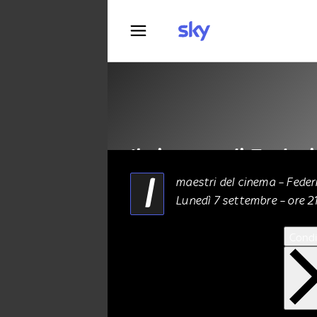
Fotografia
Il cinema di Federi
I
maestri del cinema – Federi
Lunedì 7 settembre – ore 21
CINEMA
07 Settembre 2020
Condi