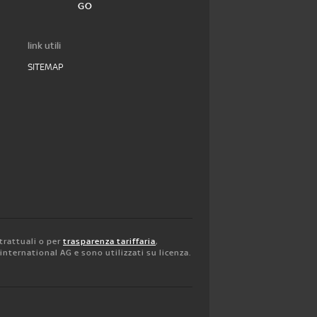
GO
link utili
SITEMAP
trattuali o per
trasparenza tariffaria
,
y international AG e sono utilizzati su licenza.