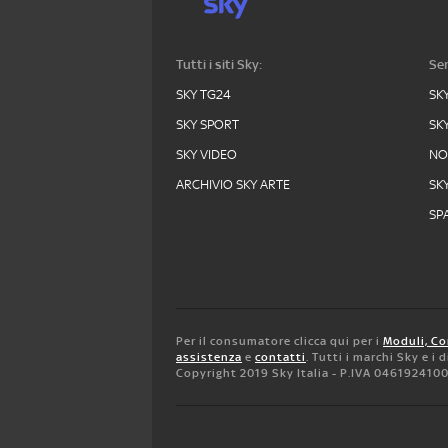
Tutti i siti Sky:
Ser
SKY TG24
SK
SKY SPORT
SK
SKY VIDEO
N
ARCHIVIO SKY ARTE
SK
SPA
Per il consumatore clicca qui per i
Moduli, Co
assistenza
e
contatti
. Tutti i marchi Sky e i
Copyright 2019 Sky Italia - P.IVA 046192410