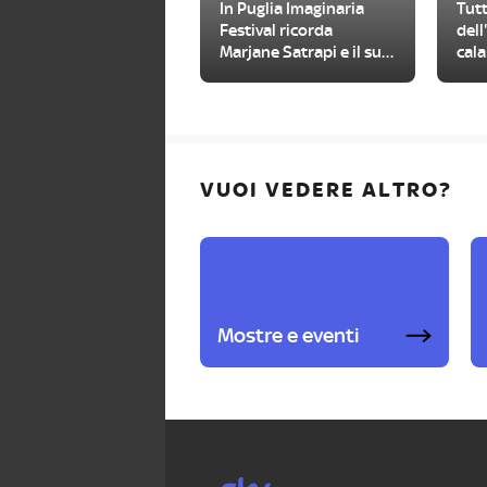
In Puglia Imaginaria
Tutt
Festival ricorda
dell
Marjane Satrapi e il suo
cala
capolavoro
cor
VUOI VEDERE ALTRO?
Mostre e eventi