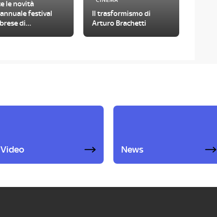
CINEMA
e le novità
'annuale festival
Il trasformismo di
brese di
Arturo Brachetti
tometraggi
Video
News