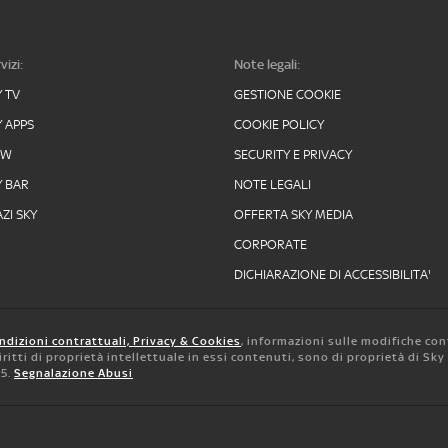
vizi:
Note legali:
Y TV
GESTIONE COOKIE
Y APPS
COOKIE POLICY
OW
SECURITY E PRIVACY
Y BAR
NOTE LEGALI
ZI SKY
OFFERTA SKY MEDIA
CORPORATE
DICHIARAZIONE DI ACCESSIBILITA'
ndizioni contrattuali, Privacy & Cookies
, informazioni sulle modifiche con
 diritti di proprietà intellettuale in essi contenuti, sono di proprietà di Sk
05.
Segnalazione Abusi