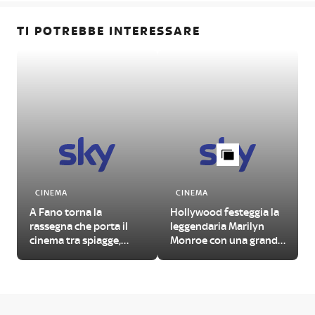
TI POTREBBE INTERESSARE
CINEMA
CINEMA
A Fano torna la
Hollywood festeggia la
rassegna che porta il
leggendaria Marilyn
cinema tra spiagge,
Monroe con una grande
piazze e cortili della
mostra
città