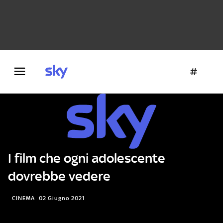
Danza e teatro
Fotografia
Letteratura
Architettura
I film che ogni adolescente
dovrebbe vedere
CINEMA
02 Giugno 2021