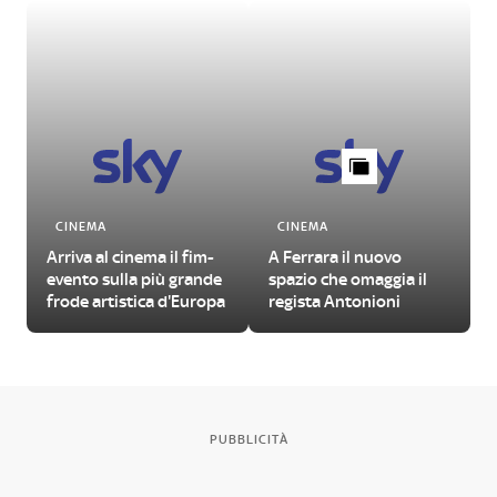
CINEMA
CINEMA
Arriva al cinema il fim-
A Ferrara il nuovo
evento sulla più grande
spazio che omaggia il
frode artistica d'Europa
regista Antonioni
PUBBLICITÀ