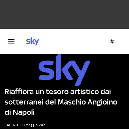
Danza e teatro
Fotografia
Letteratura
Architettura
Riaffiora un tesoro artistico dai
sotterranei del Maschio Angioino
di Napoli
ALTRO
03 Maggio 2021