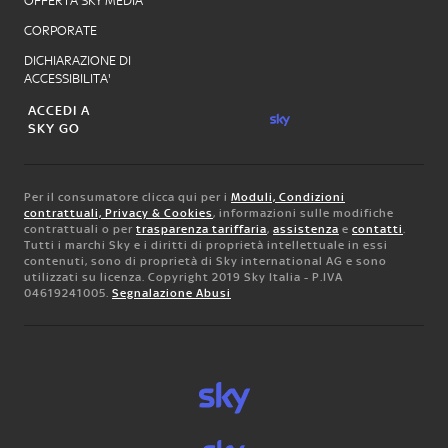
OFFERTA SKY MEDIA
CORPORATE
DICHIARAZIONE DI
ACCESSIBILITA'
ACCEDI A
SKY GO
Per il consumatore clicca qui per i
Moduli, Condizioni
contrattuali, Privacy & Cookies
, informazioni sulle modifiche
contrattuali o per
trasparenza tariffaria
,
assistenza
e
contatti
.
Tutti i marchi Sky e i diritti di proprietà intellettuale in essi
contenuti, sono di proprietà di Sky international AG e sono
utilizzati su licenza. Copyright 2019 Sky Italia - P.IVA
04619241005.
Segnalazione Abusi