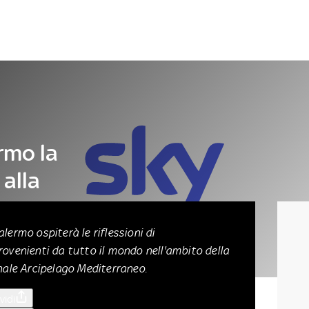
Letteratura
Architettura
Danza e teatro
rmo la
alla
anea
lermo ospiterà le riflessioni di
ovenienti da tutto il mondo nell'ambito della
nale Arcipelago Mediterraneo.
vidi