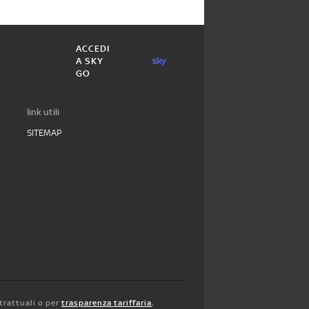
ACCEDI
A SKY
GO
link utili
SITEMAP
trattuali o per
trasparenza tariffaria
,