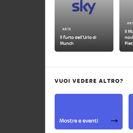
AR
ARTE
Il M
Il furto dell'Urlo di
novi
Munch
Piet
202
VUOI VEDERE ALTRO?
Mostre e eventi