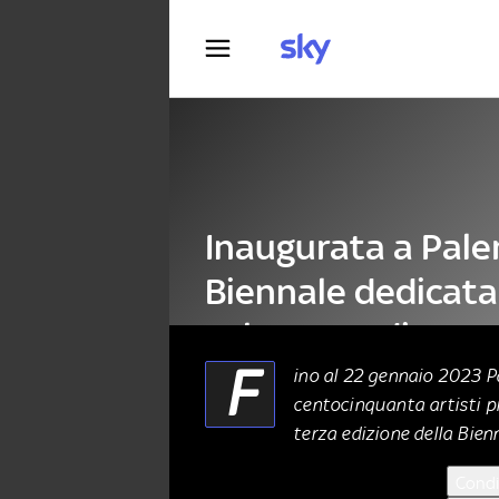
Fotografia
Inaugurata a Pale
Biennale dedicata 
cultura mediterr
F
ino al 22 gennaio 2023 Pa
centocinquanta artisti pr
ARTE
25 Settembre 2022
terza edizione della Bien
Condi