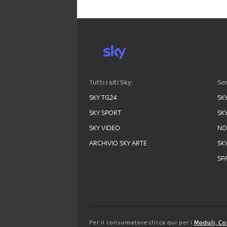
Tutti i siti Sky:
Ser
SKY TG24
SK
SKY SPORT
SK
SKY VIDEO
N
ARCHIVIO SKY ARTE
SK
SPA
Per il consumatore clicca qui per i
Moduli, Co