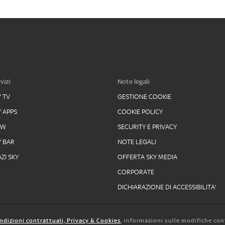
vizi:
Note legali:
Y TV
GESTIONE COOKIE
Y APPS
COOKIE POLICY
OW
SECURITY E PRIVACY
Y BAR
NOTE LEGALI
ZI SKY
OFFERTA SKY MEDIA
CORPORATE
DICHIARAZIONE DI ACCESSIBILITA'
ndizioni contrattuali, Privacy & Cookies
, informazioni sulle modifiche con