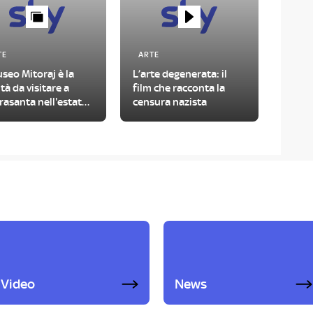
TE
ARTE
useo Mitoraj è la
L’arte degenerata: il
tà da visitare a
film che racconta la
rasanta nell'estate
censura nazista
6
Video
News