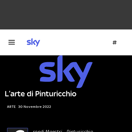
Danza e teatro
Fotografia
Letteratura
Architettura
L’arte di Pinturicchio
ARTE
30 Novembre 2022
randi Maestri – Pinturicchio