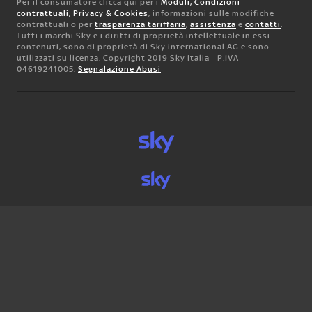
Per il consumatore clicca qui per i
Moduli, Condizioni
contrattuali, Privacy & Cookies
, informazioni sulle modifiche
contrattuali o per
trasparenza tariffaria
,
assistenza
e
contatti
.
Tutti i marchi Sky e i diritti di proprietà intellettuale in essi
contenuti, sono di proprietà di Sky international AG e sono
utilizzati su licenza. Copyright 2019 Sky Italia - P.IVA
04619241005.
Segnalazione Abusi