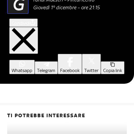
G
Giovedì 1° dicembre – ore 21:15
Condividi
Whatsapp
Telegram
Facebook
Twitter
Copia link
TI POTREBBE INTERESSARE