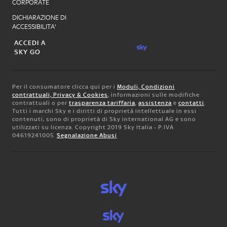
CORPORATE
DICHIARAZIONE DI
ACCESSIBILITA'
ACCEDI A
SKY GO
Per il consumatore clicca qui per i
Moduli, Condizioni
contrattuali, Privacy & Cookies
, informazioni sulle modifiche
contrattuali o per
trasparenza tariffaria
,
assistenza
e
contatti
.
Tutti i marchi Sky e i diritti di proprietà intellettuale in essi
contenuti, sono di proprietà di Sky international AG e sono
utilizzati su licenza. Copyright 2019 Sky Italia - P.IVA
04619241005.
Segnalazione Abusi