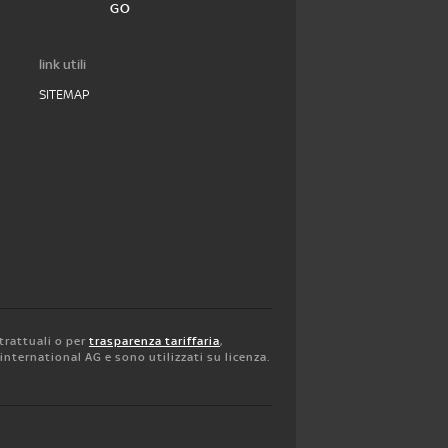
GO
link utili
SITEMAP
trattuali o per
trasparenza tariffaria
,
y international AG e sono utilizzati su licenza.