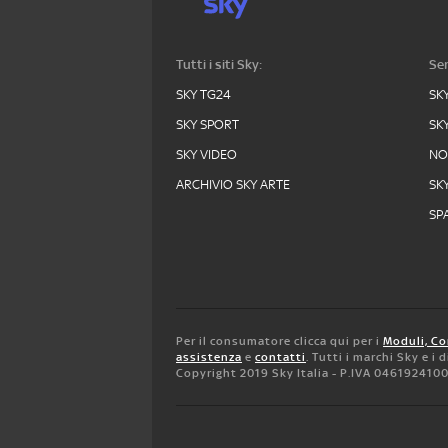
Tutti i siti Sky:
Ser
SKY TG24
SK
SKY SPORT
SK
SKY VIDEO
N
ARCHIVIO SKY ARTE
SK
SPA
Per il consumatore clicca qui per i
Moduli, Co
assistenza
e
contatti
. Tutti i marchi Sky e i
Copyright 2019 Sky Italia - P.IVA 046192410