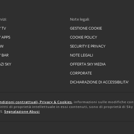
vizi:
Note legali:
Y TV
GESTIONE COOKIE
Y APPS
COOKIE POLICY
OW
SECURITY E PRIVACY
Y BAR
NOTE LEGALI
ZI SKY
OFFERTA SKY MEDIA
CORPORATE
DICHIARAZIONE DI ACCESSIBILITA'
ndizioni contrattuali, Privacy & Cookies
, informazioni sulle modifiche con
 diritti di proprietà intellettuale in essi contenuti, sono di proprietà di Sk
05.
Segnalazione Abusi