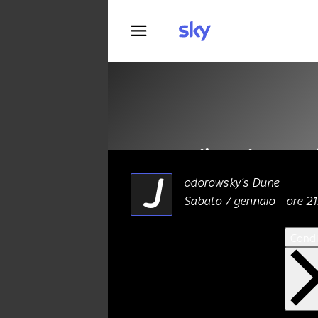
Fotografia
Dune di Jodorows
J
odorowsky’s Dune
Sabato 7 gennaio – ore 21
CINEMA
06 Gennaio 2023
Condi