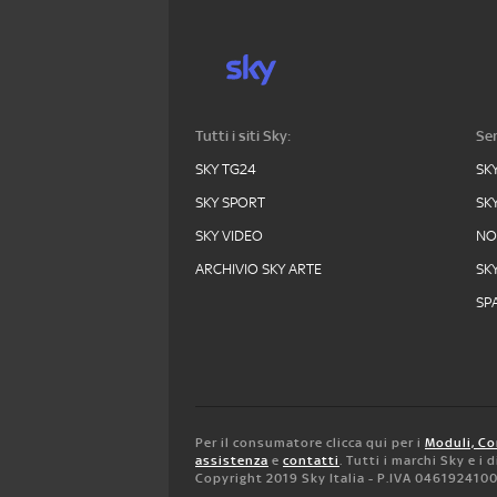
Tutti i siti Sky:
Ser
SKY TG24
SK
SKY SPORT
SK
SKY VIDEO
N
ARCHIVIO SKY ARTE
SK
SPA
Per il consumatore clicca qui per i
Moduli, Co
assistenza
e
contatti
. Tutti i marchi Sky e i
Copyright 2019 Sky Italia - P.IVA 046192410