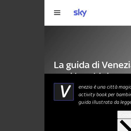
Fotografia
La guida di Venez
per i bambini
V
enezia è una città magic
activity book per bambi
LETTERATURA
03 Giugno 2023
guida illustrata da legg
Condi