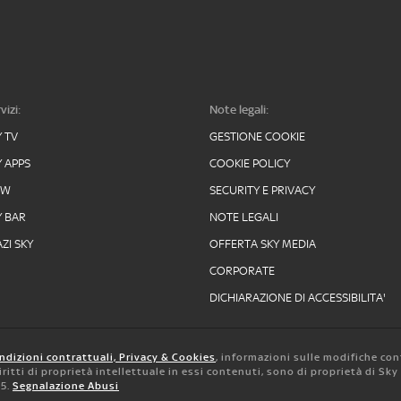
vizi:
Note legali:
Y TV
GESTIONE COOKIE
Y APPS
COOKIE POLICY
OW
SECURITY E PRIVACY
Y BAR
NOTE LEGALI
ZI SKY
OFFERTA SKY MEDIA
CORPORATE
DICHIARAZIONE DI ACCESSIBILITA'
ndizioni contrattuali, Privacy & Cookies
, informazioni sulle modifiche con
 diritti di proprietà intellettuale in essi contenuti, sono di proprietà di Sk
05.
Segnalazione Abusi