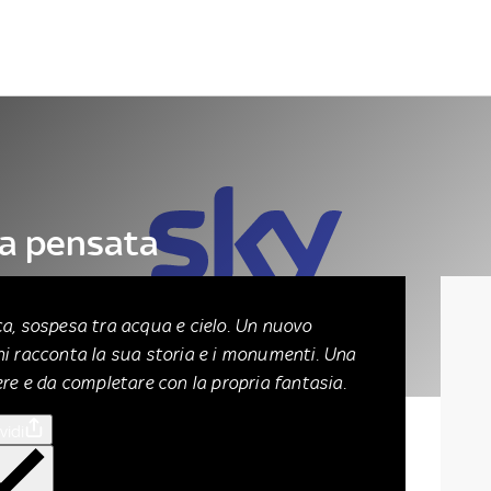
Letteratura
Architettura
Danza e teatro
ia pensata
a, sospesa tra acqua e cielo. Un nuovo
ni racconta la sua storia e i monumenti. Una
ere e da completare con la propria fantasia.
vidi