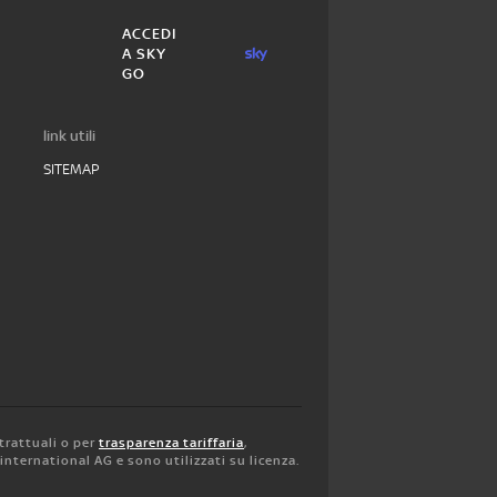
ACCEDI
A SKY
GO
link utili
SITEMAP
trattuali o per
trasparenza tariffaria
,
y international AG e sono utilizzati su licenza.