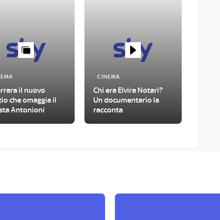
NEMA
CINEMA
rrara il nuovo
Chi era Elvira Notari?
io che omaggia il
Un documentario la
sta Antonioni
racconta