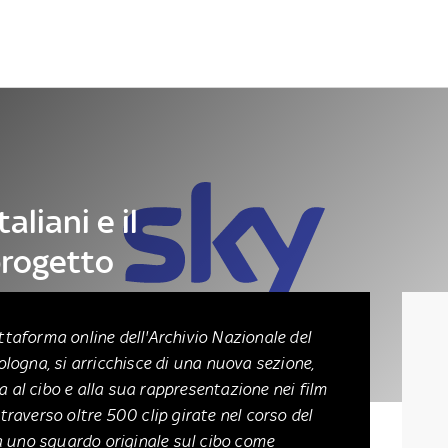
Letteratura
Architettura
Danza e teatro
taliani e il
progetto
ttaforma online dell'Archivio Nazionale del
ologna, si arricchisce di una nuova sezione,
 al cibo e alla sua rappresentazione nei film
ttraverso oltre 500 clip girate nel corso del
a uno sguardo originale sul cibo come