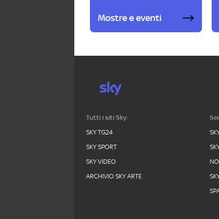
Mostre e eventi
Tutti i siti Sky:
Ser
SKY TG24
SK
SKY SPORT
SK
SKY VIDEO
N
ARCHIVIO SKY ARTE
SK
SPA