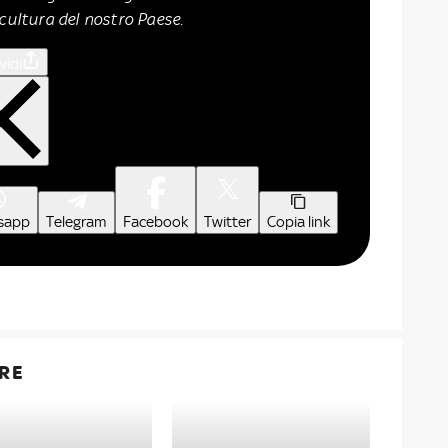
 cultura del nostro Paese.
vidi
sapp
Telegram
Facebook
Twitter
Copia link
RE