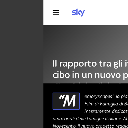
Fotografia
Il rapporto tra gli i
cibo in un nuovo 
d'archivio digitale
“M
emoryscapes”, la pia
Film di Famiglia di B
CINEMA
18 Gennaio 2025
interamente dedicata
amatoriali delle famiglie italiane. A
Novecento, il nuovo progetto regal