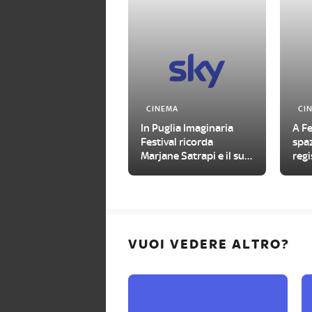
CINEMA
CI
In Puglia Imaginaria
A Fe
Festival ricorda
spaz
Marjane Satrapi e il suo
regi
capolavoro
VUOI VEDERE ALTRO?