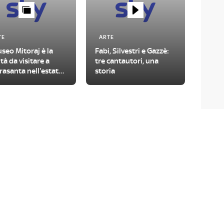
TE
ARTE
useo Mitoraj è la
Fabi, Silvestri e Gazzè:
tà da visitare a
tre cantautori, una
rasanta nell'estate
storia
6