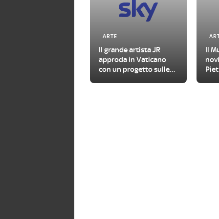
ARTE
AR
Il grande artista JR
Il M
approda in Vaticano
novi
con un progetto sulle
Piet
urgenze del nostro
202
tempo