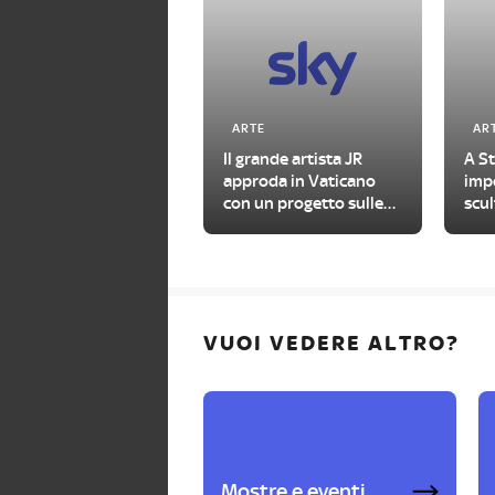
ARTE
AR
Il grande artista JR
A S
approda in Vaticano
impe
con un progetto sulle
scul
urgenze del nostro
con
tempo
VUOI VEDERE ALTRO?
Mostre e eventi