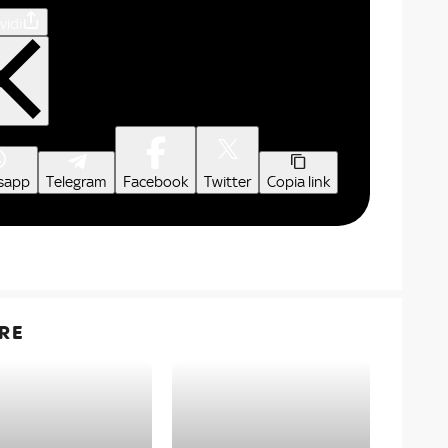
vidi
sapp
Telegram
Facebook
Twitter
Copia link
RE