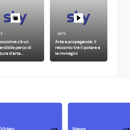
TE
ARTE
toccolma c'è un
Arte e propaganda: il
rdibile parco di
racconto tra il potere e
ture d'arte
le immagini
temporanea
Video
News