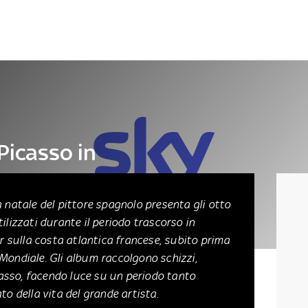
Letteratura
Architettura
Danza e teatro
Picasso in
à natale del pittore spagnolo presenta gli otto
tilizzati durante il periodo trascorso in
sulla costa atlantica francese, subito prima
Mondiale. Gli album raccolgono schizzi,
icasso, facendo luce su un periodo tanto
to della vita del grande artista.