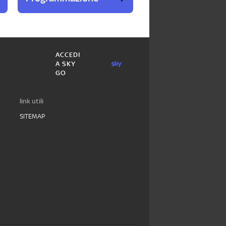
ACCEDI
A SKY
GO
link utili
SITEMAP