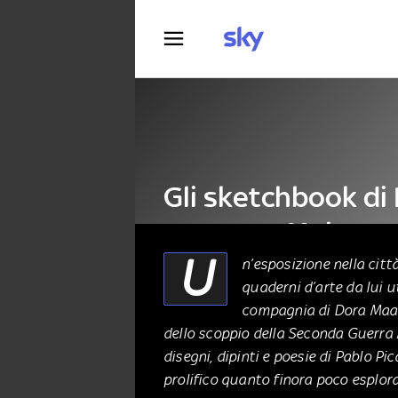
Fotografia
Gli sketchbook di 
mostra a Malaga
U
n’esposizione nella citt
quaderni d’arte da lui u
ARTE
05 Febbraio 2025
compagnia di Dora Maar 
dello scoppio della Seconda Guerra 
disegni, dipinti e poesie di Pablo P
prolifico quanto finora poco esplora