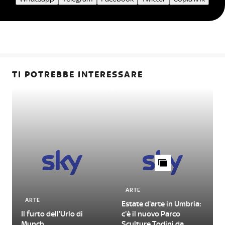
TI POTREBBE INTERESSARE
ARTE
ARTE
Estate d'arte in Umbria:
L
Il furto dell'Urlo di
c'è il nuovo Parco
Munch
Sculture Todini da